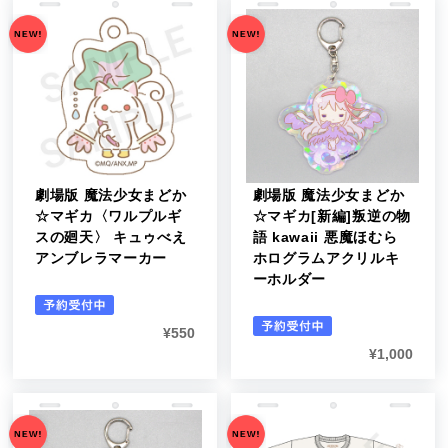
劇場版 魔法少女まどか
劇場版 魔法少女まどか
☆マギカ〈ワルプルギ
☆マギカ[新編]叛逆の物
スの廻天〉 キュゥべえ
語 kawaii 悪魔ほむら
アンブレラマーカー
ホログラムアクリルキ
ーホルダー
¥
550
¥
1,000