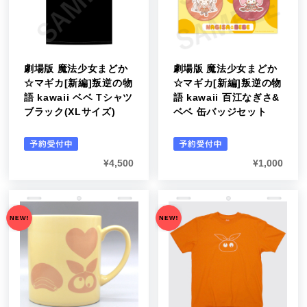
劇場版 魔法少女まどか
劇場版 魔法少女まどか
☆マギカ[新編]叛逆の物
☆マギカ[新編]叛逆の物
語 kawaii ベベ Tシャツ
語 kawaii 百江なぎさ&
ブラック(XLサイズ)
ベベ 缶バッジセット
¥
4,500
¥
1,000