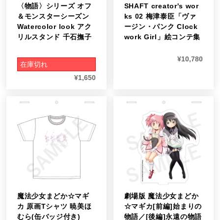
〈物語〉シリーズ オフ
SHAFT creator's wor
＆モンスターシーズン
ks 02 梅津泰臣「ヴァ
Watercolor look アク
ージン・パンク Clock
リルスタンド 千石撫子
work Girl」絵コンテ集
¥
10,780
在庫切れ
¥
1,650
魔法少女まどか☆マギ
劇場版 魔法少女まどか
カ 原画Tシャツ 暁美ほ
☆マギカ[前編]始まりの
むら(缶バッジ付き)
物語／[後編]永遠の物語