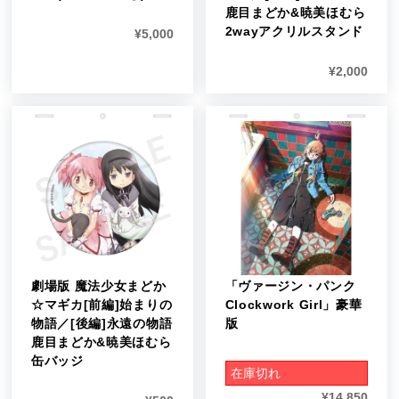
鹿目まどか&暁美ほむら
2wayアクリルスタンド
¥
5,000
¥
2,000
劇場版 魔法少女まどか
「ヴァージン・パンク
☆マギカ[前編]始まりの
Clockwork Girl」豪華
物語／[後編]永遠の物語
版
鹿目まどか&暁美ほむら
缶バッジ
在庫切れ
¥
14,850