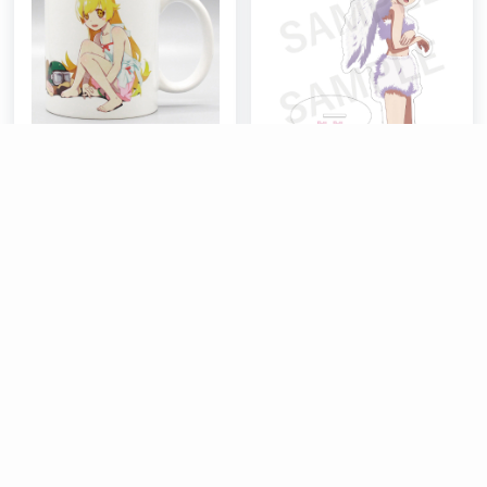
〈物語〉シリーズ 忍野
〈物語〉シリーズ オフ
忍 マグカップ
＆モンスターシーズ
ン 千石撫子 よしよ
しアクリルスタンド
在庫切れ
¥
1,650
¥
2,420