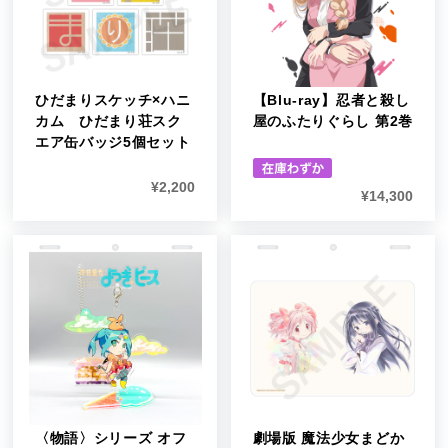
ひだまりスケッチ×ハニ
【Blu-ray】忍者と殺し
カム ひだまり荘スク
屋のふたりぐらし 第2巻
エア缶バッジ5個セット
¥
2,200
¥
14,300
〈物語〉シリーズ オフ
劇場版 魔法少女まどか