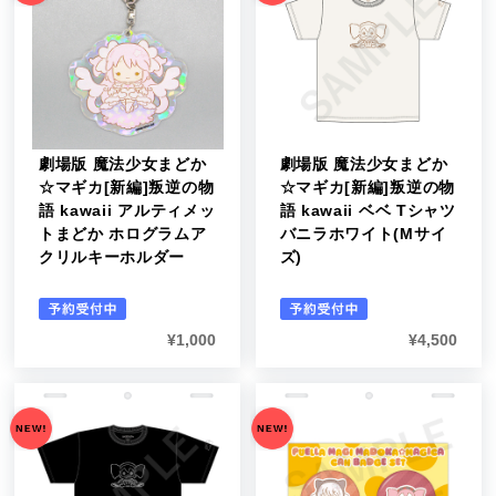
劇場版 魔法少女まどか
劇場版 魔法少女まどか
☆マギカ[新編]叛逆の物
☆マギカ[新編]叛逆の物
語 kawaii アルティメッ
語 kawaii ベベ Tシャツ
トまどか ホログラムア
バニラホワイト(Mサイ
クリルキーホルダー
ズ)
¥
1,000
¥
4,500