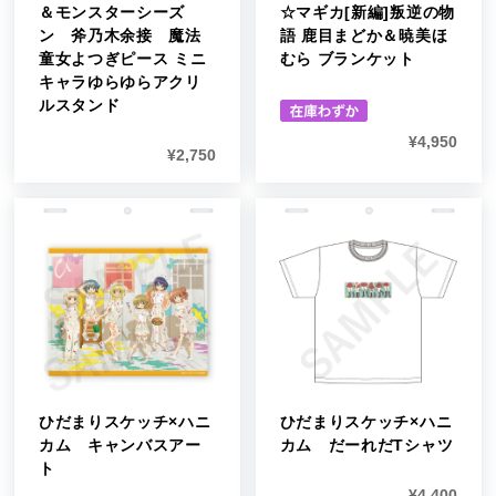
＆モンスターシーズ
☆マギカ[新編]叛逆の物
ン 斧乃木余接 魔法
語 鹿目まどか＆暁美ほ
童女よつぎピース ミニ
むら ブランケット
キャラゆらゆらアクリ
ルスタンド
¥
4,950
¥
2,750
ひだまりスケッチ×ハニ
ひだまりスケッチ×ハニ
カム キャンバスアー
カム だーれだTシャツ
ト
¥
4,400