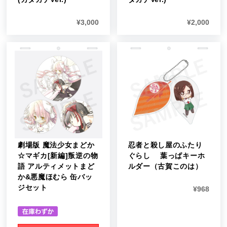
¥
3,000
¥
2,000
劇場版 魔法少女まどか
忍者と殺し屋のふたり
☆マギカ[新編]叛逆の物
ぐらし 葉っぱキーホ
語 アルティメットまど
ルダー（古賀このは）
か&悪魔ほむら 缶バッ
ジセット
¥
968