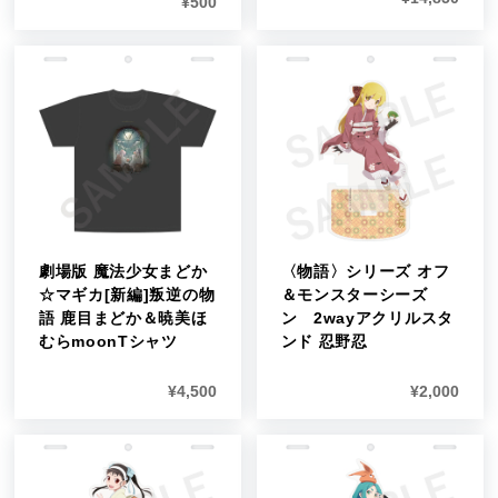
¥
500
劇場版 魔法少女まどか
〈物語〉シリーズ オフ
☆マギカ[新編]叛逆の物
＆モンスターシーズ
語 鹿目まどか＆暁美ほ
ン 2wayアクリルスタ
むらmoonTシャツ
ンド 忍野忍
¥
4,500
¥
2,000